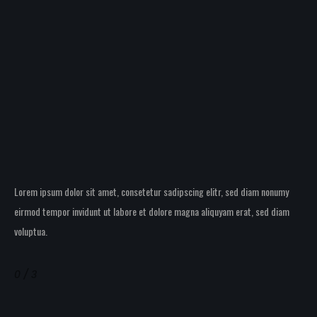
Single Image Caption
Lorem ipsum dolor sit amet, consetetur sadipscing elitr, sed diam nonumy
eirmod tempor invidunt ut labore et dolore magna aliquyam erat, sed diam
voluptua.
Single
0 / 3
Image
Caption